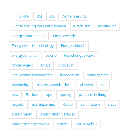
BMWi
BSI
cls
Digitalisierung
Digitalisierung der Energiewende
e-mobilität
einbindung
energiemanagement
Energiewende
Energiewendentechnology
Energiezukunft
energytransition
eworld
Forschungsprojekt
förderprojekt
iMSys
innovation
intelligentes Messsystem
kooperation
management
nachhaltig
netzbeobachtbarkeit
netzwerk
neu
new
Partner
ppc
ppc ag
pressemitteilung
projekt
rezertifizierung
Rollout
schnittstelle
sissy
smart meter
Smart Meter Gateway
smart meter gateways
smgw
SMGW Rollout