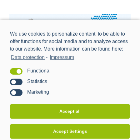
We use cookies to personalize content, to be able to
offer functions for social media and to analyze access
to our website. More information can be found here:
Data protection
-
Impressum
Functional
Reaching the Goal Faster: How BPL and
Statistics
Coms4Grid Are Driving the Rollout in Rhineland-
Marketing
Palatinate
[:de]Der Ausbau von Breitband-Powerline (BPL) in Rheinland-
Accept all
Pfalz nimmt spürbar Fahrt auf. Gemeinsam mit der
Coms4Grid werden aktuell in mehreren Netzgebieten Projekte
Accept Settings
umgesetzt, die zeigen, wie sich der iMSys-Rollout zuverlässig
realisieren lässt. Ein Blick in die Region macht die Fortschritte