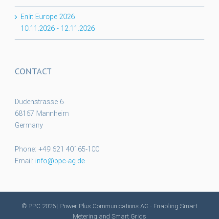
Enlit Europe 2026
10.11.2026
-
12.11.2026
CONTACT
Dudenstrasse 6
68167 Mannheim
Germany
Phone: +49 621 40165-100
Email:
info@ppc-ag.de
© PPC
2026 | Power Plus Communications AG - Enabling Smart
Metering and Smart Grids