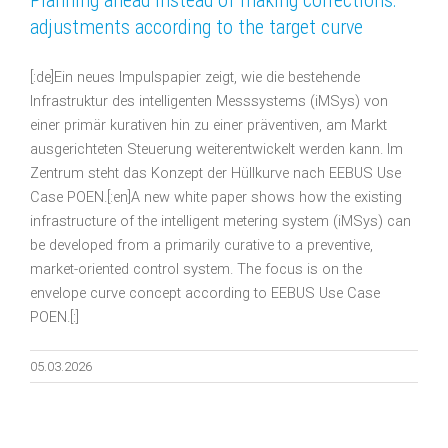
Planning ahead instead of making corrections:
adjustments according to the target curve
[:de]Ein neues Impulspapier zeigt, wie die bestehende
Infrastruktur des intelligenten Messsystems (iMSys) von
einer primär kurativen hin zu einer präventiven, am Markt
ausgerichteten Steuerung weiterentwickelt werden kann. Im
Zentrum steht das Konzept der Hüllkurve nach EEBUS Use
Case POEN.[:en]A new white paper shows how the existing
infrastructure of the intelligent metering system (iMSys) can
be developed from a primarily curative to a preventive,
market-oriented control system. The focus is on the
envelope curve concept according to EEBUS Use Case
POEN.[:]
05.03.2026