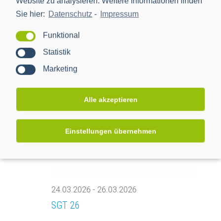
Website zu analysieren. Weitere Informationen finden
Sie hier:
Datenschutz
-
Impressum
24.03.2026
-
25.03.2026
Schleupen-SMGW-Tagung 2026
Funktional
Statistik
Scandic Frankfurt Museumsufer
Wilhelm-
Leuchner-Stra. 44, Frankfurt am Main
Marketing
DI.
24
Alle akzeptieren
Einstellungen übernehmen
24.03.2026
-
26.03.2026
SGT 26