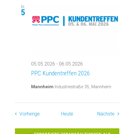
DI.
5
05.05.2026
-
06.05.2026
PPC Kundentreffen 2026
Mannheim
Industriestraße 35, Mannheim
Veranstaltungen
Veransta
Vorherige
Heute
Nächste