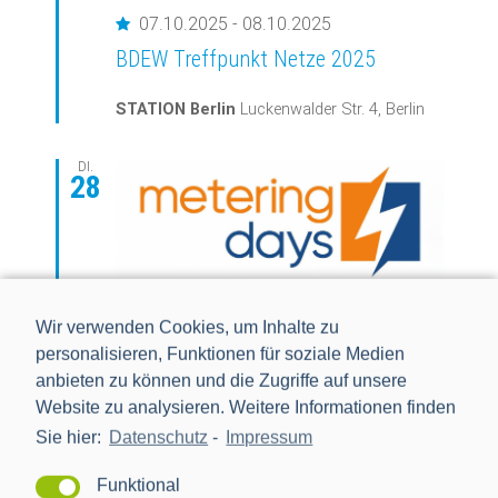
Empfohlen
07.10.2025
-
08.10.2025
BDEW Treffpunkt Netze 2025
STATION Berlin
Luckenwalder Str. 4, Berlin
DI.
28
Wir verwenden Cookies, um Inhalte zu
personalisieren, Funktionen für soziale Medien
Empfohlen
28.10.2025
-
29.10.2025
anbieten zu können und die Zugriffe auf unsere
Website zu analysieren. Weitere Informationen finden
metering days 2025
Sie hier:
Datenschutz
-
Impressum
Hotel Esperanto
Esperantoplatz, Fulda
Funktional