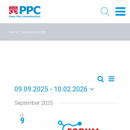
Skip
Home
|
Veranstaltungen
to
content
Verans
Veransta
Liste
Suche
09.09.2025
 - 
10.02.2026
Ansich
Suche
Datum
Naviga
September 2025
und
wählen.
Ansichte
DI.
9
Navigati