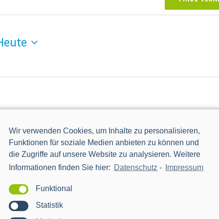
Heute
Wir verwenden Cookies, um Inhalte zu personalisieren,
Funktionen für soziale Medien anbieten zu können und
lheimer Str. 183, Köln
die Zugriffe auf unsere Website zu analysieren. Weitere
tellungspartner sein Produktportfolio für die Nutzung der
Informationen finden Sie hier:
Datenschutz
-
Impressum
ng der Energiewende auf der 450connect Stadtwerke-Tag am
Funktional
]
Statistik