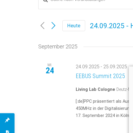
Veranstaltungen
Sie
Das
Suche
Schlüsselwort.
24.09.2025
 - 
Heute
Suche
und
Datum
nach
Veranstaltungen
wählen.
September 2025
Ansichten,
Schlüsselwort.
Navigation
MI.
24.09.2025
-
25.09.2025
24
EEBUS Summit 2025
Living Lab Cologne
Deutz-Mü
[:de]PPC präsentiert als Auss
450MHz in der Digitalisieru
17. September 2024 in Köln.[: