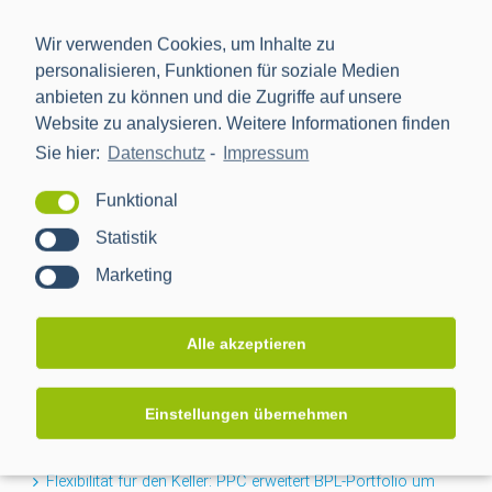
Wir verwenden Cookies, um Inhalte zu
personalisieren, Funktionen für soziale Medien
anbieten zu können und die Zugriffe auf unsere
Website zu analysieren. Weitere Informationen finden
Sie hier:
Datenschutz
-
Impressum
Die Power Plus Communications AG (PPC), mit Sitz in
Mannheim, ist der führende Anbieter von Smart Meter
Funktional
Gateways und Kommunikationstechnik für die Digitalisierung
Statistik
der Energiewende.
Marketing
NEWS
Alle akzeptieren
Projektabschluss CACTUS: Mehr Transparenz für das
Einstellungen übernehmen
Niederspannungsnetz
Flexibilität für den Keller: PPC erweitert BPL-Portfolio um