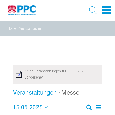
Skip
Home
|
Veranstaltungen
to
content
Keine Veranstaltungen für 15.06.2025
vorgesehen.
Veranstaltungen
Messe
15.06.2025
Verans
Veransta
Tag
Suche