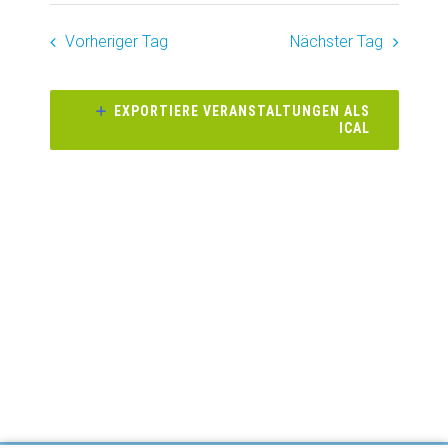
Datum
Ansich
Suche
wählen.
Vorheriger Tag
Nächster Tag
Naviga
und
Ansichte
EXPORTIERE VERANSTALTUNGEN ALS
ICAL
Navigati