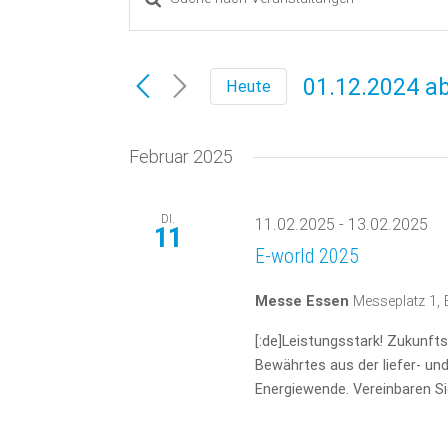
Veranstaltungen
Sie
Das
Suche
Schlüsselwort.
01.12.2024 a
Heute
Suche
und
Datum
nach
Veranstaltungen
wählen.
Februar 2025
Ansichten,
Schlüsselwort.
Navigation
DI.
11.02.2025
-
13.02.2025
11
E-world 2025
Messe Essen
Messeplatz 1,
[:de]Leistungsstark! Zukunft
Bewährtes aus der liefer- und
Energiewende. Vereinbaren Sie