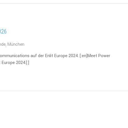
026
nde, München
Communications auf der Enlit Europe 2024. [:en]Meet Power
 Europe 2024.[:]