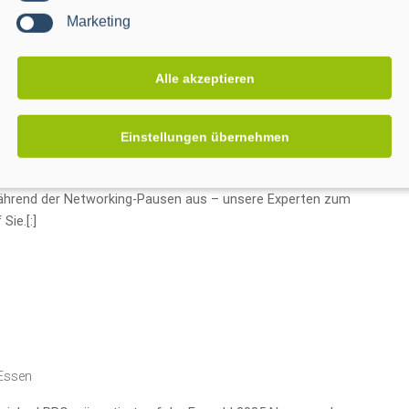
Marketing
Alle akzeptieren
Einstellungen übernehmen
n Tübingen
Eisenbahnstraße 150, Tübingen
 digitalen Event der smartOPTIMO am 25. November 2021.
ährend der Networking-Pausen aus – unsere Experten zum
Sie.[:]
 Essen