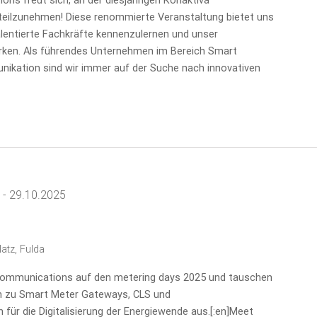
ons freut sich, an der diesjährigen Konaktiva
teilzunehmen! Diese renommierte Veranstaltung bietet uns
alentierte Fachkräfte kennenzulernen und unser
ken. Als führendes Unternehmen im Bereich Smart
nikation sind wir immer auf der Suche nach innovativen
-
29.10.2025
atz, Fulda
 Communications auf den metering days 2025 und tauschen
en zu Smart Meter Gateways, CLS und
ür die Digitalisierung der Energiewende aus.[:en]Meet