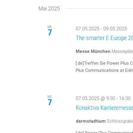
Mai 2025
MI.
07.05.2025
-
09.05.2025
7
The smarter E Europe 2
Messe München
Messegelä
[:de]Treffen Sie Power Plus 
Plus Communications at Enlit
MI.
07.05.2025 @ 9:30
-
16:30
7
Konaktiva Karrieremess
darmstadtium
Schlossgrabe