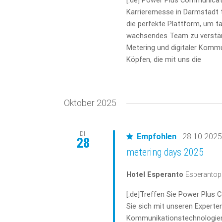
[:de] Power Plus Communicati
Karrieremesse in Darmstadt 
die perfekte Plattform, um t
wachsendes Team zu verstär
Metering und digitaler Kommu
Köpfen, die mit uns die
Oktober 2025
DI.
Empfohlen
28.10.2025
28
metering days 2025
Hotel Esperanto
Esperantopl
[:de]Treffen Sie Power Plus
Sie sich mit unseren Expert
Kommunikationstechnologien f