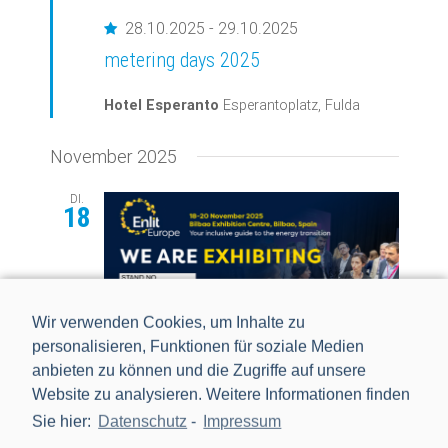
Empfohlen
28.10.2025
-
29.10.2025
metering days 2025
Hotel Esperanto
Esperantoplatz, Fulda
November 2025
DI.
18
Wir verwenden Cookies, um Inhalte zu
personalisieren, Funktionen für soziale Medien
anbieten zu können und die Zugriffe auf unsere
Website zu analysieren. Weitere Informationen finden
18.11.2025
-
20.11.2025
Sie hier:
Datenschutz
-
Impressum
Enlit Europe 2025