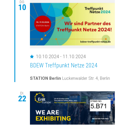
Ansichte
DO.
10
Navigati
Empfohlen
10.10.2024
-
11.10.2024
BDEW Treffpunkt Netze 2024
STATION Berlin
Luckenwalder Str. 4, Berlin
DI.
22