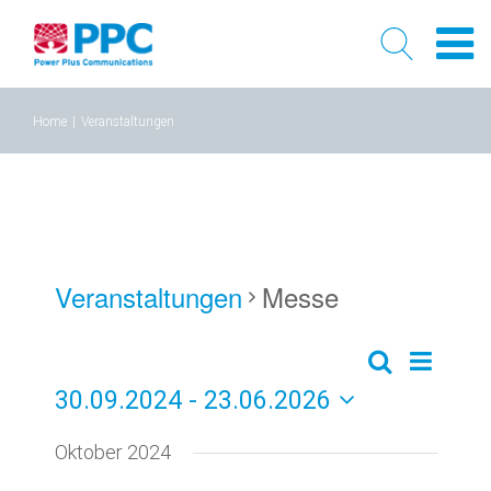
Skip
Home
|
Veranstaltungen
to
content
Veranstaltungen
Messe
Verans
Veransta
Liste
Suche
30.09.2024
 - 
23.06.2026
Ansich
Suche
Datum
Naviga
Oktober 2024
und
wählen.