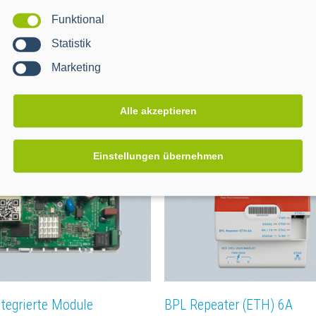
Funktional
Statistik
Marketing
dend (LTE) 6R
BPL Headend (ETH) 6A
Alle akzeptieren
Einstellungen übernehmen
ntegrierte Module
BPL Repeater (ETH) 6A