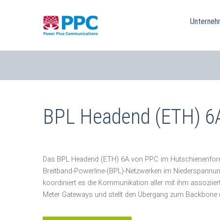
Skip
to
Unterneh
content
BPL Headend (ETH) 6
Das BPL Headend (ETH) 6A von PPC im Hutschienenfor
Breitband-Powerline-(BPL)-Netzwerken im Niederspannung
koordiniert es die Kommunikation aller mit ihm assozii
Meter Gateways und stellt den Übergang zum Backbone (v