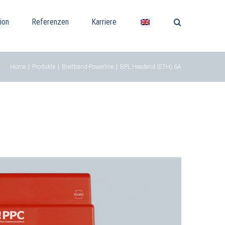
ion
Referenzen
Karriere
Home
|
Produkte
|
Breitband-Powerline
|
BPL Headend (ETH) 6A