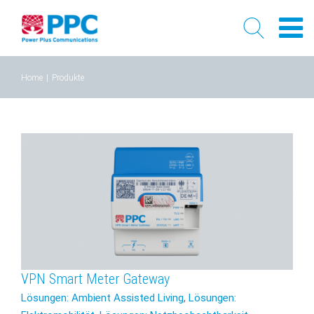
Skip
Home
|
Produkte
to
content
VPN Smart Meter Gateway
Lösungen: Ambient Assisted Living
,
Lösungen: